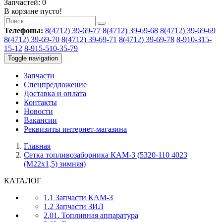
Запчастей: 0
В корзине пусто!
Телефоны:
8(4712) 39-69-77
8(4712) 39-69-68
8(4712) 39-69-69
8(4712) 39-69-70
8(4712) 39-69-71
8(4712) 39-69-78
8-910-315-
15-12
8-915-510-35-79
Toggle navigation
Запчасти
Спецпредложение
Доставка и оплата
Контакты
Новости
Вакансии
Реквизиты интернет-магазина
Главная
Сетка топливозаборника КАМ-З (5320-110 4023
(М22х1,5) зимняя)
КАТАЛОГ
1.1 Запчасти КАМ-З
1.2 Запчасти ЗИЛ
2.01. Топливная аппаратура