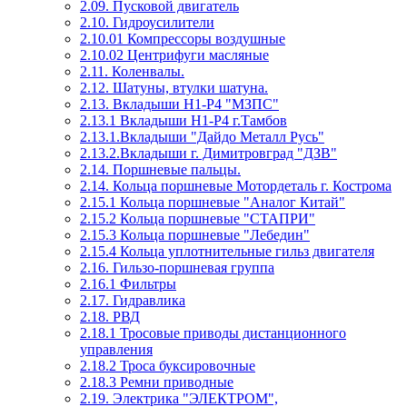
2.09. Пусковой двигатель
2.10. Гидроусилители
2.10.01 Компрессоры воздушные
2.10.02 Центрифуги масляные
2.11. Коленвалы.
2.12. Шатуны, втулки шатуна.
2.13. Вкладыши Н1-Р4 "МЗПС"
2.13.1 Вкладыши Н1-Р4 г.Тамбов
2.13.1.Вкладыши "Дайдо Металл Русь"
2.13.2.Вкладыши г. Димитровград "ДЗВ"
2.14. Поршневые пальцы.
2.14. Кольца поршневые Мотордеталь г. Кострома
2.15.1 Кольца поршневые "Аналог Китай"
2.15.2 Кольца поршневые "СТАПРИ"
2.15.3 Кольца поршневые "Лебедин"
2.15.4 Кольца уплотнительные гильз двигателя
2.16. Гильзо-поршневая группа
2.16.1 Фильтры
2.17. Гидравлика
2.18. РВД
2.18.1 Тросовые приводы дистанционного
управления
2.18.2 Троса буксировочные
2.18.3 Ремни приводные
2.19. Электрика "ЭЛЕКТРОМ",