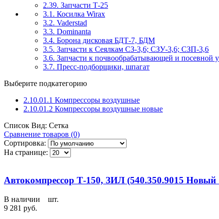
2.39. Запчасти Т-25
3.1. Косилка Wirax
3.2. Vaderstad
3.3. Dominanta
3.4. Борона дисковая БДТ-7, БДМ
3.5. Запчасти к Сеялкам СЗ-3,6; СЗУ-3,6; СЗП-3,6
3.6. Запчасти к почвообрабатывающей и посевной
3.7. Пресс-подборщики, шпагат
Выберите подкатегорию
2.10.01.1 Компрессоры воздушные
2.10.01.2 Компрессоры воздушные новые
Список
Вид:
Сетка
Сравнение товаров (0)
Сортировка:
На странице:
Автокомпрессор Т-150, ЗИЛ (540.350.9015 Новый
В наличии
7
шт.
9 281 руб.