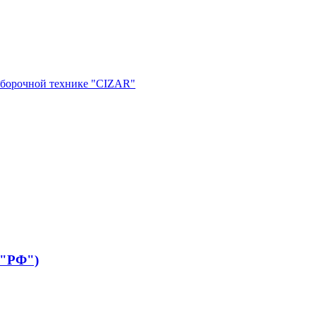
 уборочной технике "CIZAR"
 "РФ")