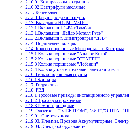
2.10.01 Компрессоры воздушные
2.10.02 Центрифуги масляные
2.11. Коленвалы.
2.12. Шатуны, втулки шатуна.
2.13. Вкладыши Н1-Р4 "МЗПС"
2.13.1 Вкладыши Н1-Р4 г.Тамбов
2.13.1.Вкладыши "Дайдо Металл Русь"
2.13.2.Вкладыши г. Димитровград "ДЗВ"
2.14. Поршневые пальцы.
2.14. Кольца поршневые Мотордеталь г. Кострома
2.15.1 Кольца поршневые "Аналог Китай"
2.15.2 Кольца поршневые "СТАПРИ"
2.15.3 Кольца поршневые "Лебедин"
2.15.4 Кольца уплотнительные гильз двигателя
2.16. Гильзо-поршневая группа
2.16.1 Фильтры
2.17. Гидравлика
2.18. РВД
2.18.1 Тросовые приводы дистанционного управле
2.18.2 Троса буксировочные
2.18.3 Ремни приводные
2.19. Электрика "ЭЛЕКТРОМ", "ЗИТ","ЭЛТРА","
2.19.01. Светотехника
2.19.03. Клеммы, Провода Аккумуляторные, Элект
2.19.04. Электрооборудование