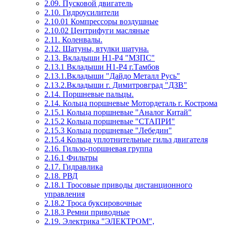
2.09. Пусковой двигатель
2.10. Гидроусилители
2.10.01 Компрессоры воздушные
2.10.02 Центрифуги масляные
2.11. Коленвалы.
2.12. Шатуны, втулки шатуна.
2.13. Вкладыши Н1-Р4 "МЗПС"
2.13.1 Вкладыши Н1-Р4 г.Тамбов
2.13.1.Вкладыши "Дайдо Металл Русь"
2.13.2.Вкладыши г. Димитровград "ДЗВ"
2.14. Поршневые пальцы.
2.14. Кольца поршневые Мотордеталь г. Кострома
2.15.1 Кольца поршневые "Аналог Китай"
2.15.2 Кольца поршневые "СТАПРИ"
2.15.3 Кольца поршневые "Лебедин"
2.15.4 Кольца уплотнительные гильз двигателя
2.16. Гильзо-поршневая группа
2.16.1 Фильтры
2.17. Гидравлика
2.18. РВД
2.18.1 Тросовые приводы дистанционного
управления
2.18.2 Троса буксировочные
2.18.3 Ремни приводные
2.19. Электрика "ЭЛЕКТРОМ",