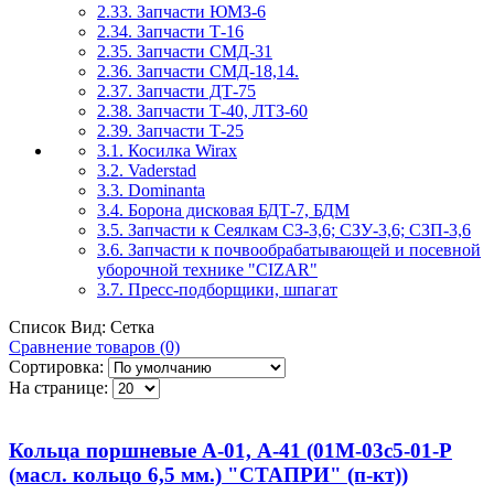
2.33. Запчасти ЮМЗ-6
2.34. Запчасти Т-16
2.35. Запчасти СМД-31
2.36. Запчасти СМД-18,14.
2.37. Запчасти ДТ-75
2.38. Запчасти Т-40, ЛТЗ-60
2.39. Запчасти Т-25
3.1. Косилка Wirax
3.2. Vaderstad
3.3. Dominanta
3.4. Борона дисковая БДТ-7, БДМ
3.5. Запчасти к Сеялкам СЗ-3,6; СЗУ-3,6; СЗП-3,6
3.6. Запчасти к почвообрабатывающей и посевной
уборочной технике "CIZAR"
3.7. Пресс-подборщики, шпагат
Список
Вид:
Сетка
Сравнение товаров (0)
Сортировка:
На странице:
Кольца поршневые А-01, А-41 (01М-03с5-01-Р
(масл. кольцо 6,5 мм.) "СТАПРИ" (п-кт))