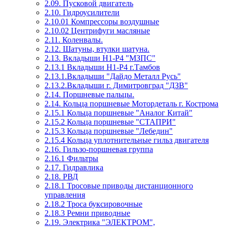
2.09. Пусковой двигатель
2.10. Гидроусилители
2.10.01 Компрессоры воздушные
2.10.02 Центрифуги масляные
2.11. Коленвалы.
2.12. Шатуны, втулки шатуна.
2.13. Вкладыши Н1-Р4 "МЗПС"
2.13.1 Вкладыши Н1-Р4 г.Тамбов
2.13.1.Вкладыши "Дайдо Металл Русь"
2.13.2.Вкладыши г. Димитровград "ДЗВ"
2.14. Поршневые пальцы.
2.14. Кольца поршневые Мотордеталь г. Кострома
2.15.1 Кольца поршневые "Аналог Китай"
2.15.2 Кольца поршневые "СТАПРИ"
2.15.3 Кольца поршневые "Лебедин"
2.15.4 Кольца уплотнительные гильз двигателя
2.16. Гильзо-поршневая группа
2.16.1 Фильтры
2.17. Гидравлика
2.18. РВД
2.18.1 Тросовые приводы дистанционного
управления
2.18.2 Троса буксировочные
2.18.3 Ремни приводные
2.19. Электрика "ЭЛЕКТРОМ",