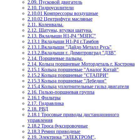
2.09. Пусковой двигатель
2.10. Гидроусилители
2.10.01 Компрессоры воздушные
2.10.02 Центрифуги масляные
2.11. Коленвалы.
2.12. Шатуны, втулки шатуна.
2.13. Вкладыши Н1-Р4 "МЗПС"
2.13.1 Вкладыши Н1-Р4 г.Тамбов
2.13.1.Вкладыши "Дайдо Металл Русь"
2.13.2.Вкладыши г. Димитровград "ДЗВ"
2.14. Поршневые пальцы.
2.14. Кольца поршневые Мотордеталь г. Кострома
2.15.1 Кольца поршневые "Аналог Китай"
2.15.2 Кольца поршневые "СТАПРИ"
2.15.3 Кольца поршневые "Лебедин"
2.15.4 Кольца уплотнительные гильз двигателя
2.16. Гильзо-поршневая группа
2.16.1 Фильтры
2.17. Гидравлика
2.18. РВД
2.18.1 Тросовые приводы дистанционного
управления
2.18.2 Троса буксировочные
2.18.3 Ремни приводные
2.19. Электрика "ЭЛЕКТРОМ",