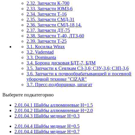
2.32. Запчасти К-700
2.33. Запчасти ЮМЗ-6
2.34. Запчасти Т-16
2.35. Запчасти СМД-31
2.36. Запчасти СМД-18,14.
2.37. Запчасти ДТ-75
2.38. Запчасти Т-40, ЛТЗ-60
2.39. Запчасти Т-25
3.1. Косилка Wirax
3.2. Vaderstad
3.3. Dominanta
3.4. Борона дисковая БДТ-7, БДМ
3.5. Запчасти к Сеялкам СЗ-3,6; СЗУ-3,6; СЗП-3,6
3.6. Запчасти к почвообрабатывающей и посевной
уборочной технике "CIZAR"
3.7. Пресс-подборщики, шпагат
Выберите подкатегорию
2.01.04.1 Шайбы аллюминевые H=1.5
2.01.04.2 Шайбы аллюминевые H=2.0
2.01.04.3 Шайбы медные H=0.3
2.01.04.4 Шайбы медные H=0.5
2.01.04.4 Шайбы медные H=0.7