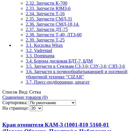
2.32. Запчасти К-700
2.33. Запчасти ЮМЗ-6
2.34. Запчасти Т-16
2.35. Запчасти СМД-31
2.36. Запчасти СМД-18,14.
2.37. Запчасти ДТ-75
2.38. Запчасти Т-40, ЛТЗ-60
2.39. Запчасти Т-25
3.1. Косилка Wirax
3.2. Vaderstad
3.3. Dominanta
3.4. Борона дисковая БДТ-7, БДМ
3.5. Запчасти к Сеялкам СЗ-3,6; СЗУ-3,6; СЗП-3,6
3.6. Запчасти к почвообрабатывающей и посевной
уборочной технике "CIZAR"
3.7. Пресс-подборщики, шпагат
Список
Вид:
Сетка
Сравнение товаров (0)
Сортировка:
На странице:
Кран отопителя КАМ-З (1001-810 5160-01